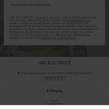
*Ces champs sont obligatoires
LMC ELECTRICITE s'engage à ce que la collecte et le traitement de
vos données, effectués à partir de notre site
lmcelectricite.com
,
soient conformes au règlement général sur la protection des
données (RGPD) et à la loi Informatique et Libertés. Pour connaître
et exercer vos droits, notamment de retrait de votre consentement à
l'utilisation des données collectées par ce formulaire, ou à vous
inscrire sur la liste d'opposition au démarchage téléphonique,
veuillez consulter notre
politique de confidentialité
LMC' ÉLECTRICITÉ
8 Allée Des Merisiers
91700
SAINTE-GENEVIÈVE-DES-BOIS
01 60 16 77 07
À Propos
Accueil
Contactez-moi
Mentions légales