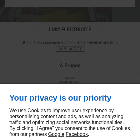
LMC' ÉLECTRICITÉ
8 Allée Des Merisiers
91700
SAINTE-GENEVIÈVE-DES-BOIS
01 60 16 77 07
À Propos
Accueil
Contactez-moi
Mentions légales
Plan du site
Your privacy is our priority
Suivez-Nous
We use Cookies to improve user experience by
personalising content and ads, as well as analyzing
traffic and optimizing social networks functionalities.
By clicking "I Agree" you consent to the use of Cookies
from our partners
Google
Facebook
.